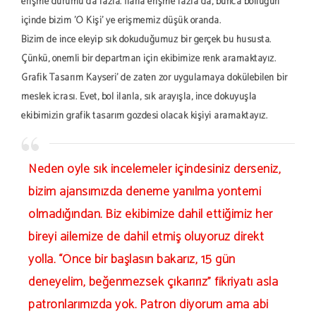
erişme durumu da fazla. İlana erişme fazla da, bunca bolluğun
içinde bizim 'O Kişi' ye erişmemiz düşük oranda.
Bizim de ince eleyip sık dokuduğumuz bir gerçek bu hususta.
Çünkü, önemli bir departman için ekibimize renk aramaktayız.
Grafik Tasarım Kayseri' de zaten zor uygulamaya dökülebilen bir
meslek icrası. Evet, bol ilanla, sık arayışla, ince dokuyuşla
ekibimizin grafik tasarım gözdesi olacak kişiyi aramaktayız.
Neden öyle sık incelemeler içindesiniz derseniz,
bizim ajansımızda deneme yanılma yöntemi
olmadığından. Biz ekibimize dahil ettiğimiz her
bireyi ailemize de dahil etmiş oluyoruz direkt
yolla. “Önce bir başlasın bakarız, 15 gün
deneyelim, beğenmezsek çıkarırız” fikriyatı asla
patronlarımızda yok. Patron diyorum ama abi