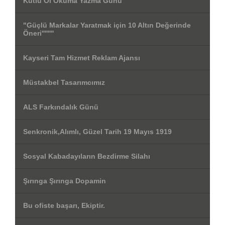
Kutlu Ol Okuma Yazma Günü
"Güçlü Markalar Yaratmak için 10 Altın Değerinde
Öneri''''''''
Kayseri Tam Hizmet Reklam Ajansı
Müstakbel Tasarımcımız
ALS Farkındalık Günü
Senkronik,Alımlı, Güzel Tarih 19 Mayıs 1919
Sosyal Kabadayıların Bezdirme Silahı
Şırınga Şırınga Dopamin
Bu ofiste başarı, Ekiptir.