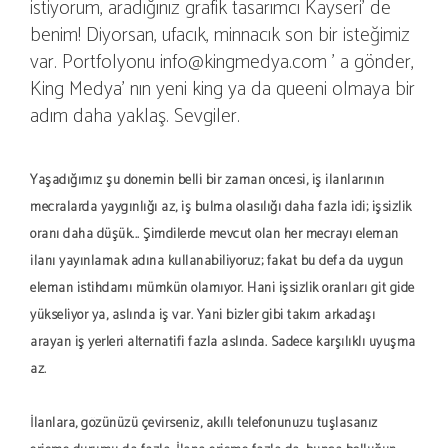
istiyorum, aradığınız grafik tasarımcı Kayseri' de
benim! Diyorsan, ufacık, minnacık son bir isteğimiz
var. Portfolyonu info@kingmedya.com ' a gönder,
King Medya' nın yeni king ya da queeni olmaya bir
adım daha yaklaş. Sevgiler.
Yaşadığımız şu dönemin belli bir zaman öncesi, iş ilanlarının
mecralarda yaygınlığı az, iş bulma olasılığı daha fazla idi; işsizlik
oranı daha düşük... Şimdilerde mevcut olan her mecrayı eleman
ilanı yayınlamak adına kullanabiliyoruz; fakat bu defa da uygun
eleman istihdamı mümkün olamıyor. Hani işsizlik oranları git gide
yükseliyor ya, aslında iş var. Yani bizler gibi takım arkadaşı
arayan iş yerleri alternatifi fazla aslında. Sadece karşılıklı uyuşma
az.
İlanlara, gözünüzü çevirseniz, akıllı telefonunuzu tuşlasanız