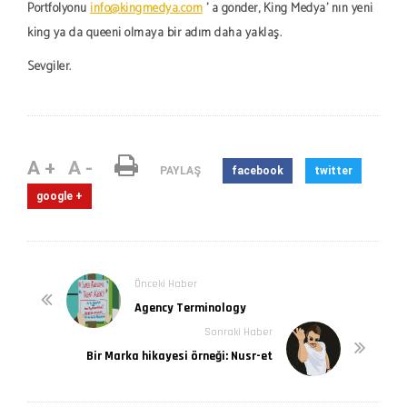
Portfolyonu
info@kingmedya.com
' a gönder, King Medya' nın yeni
king ya da queeni olmaya bir adım daha yaklaş.
Sevgiler.
A +
A -
PAYLAŞ
facebook
twitter
google +
Önceki Haber
Agency Terminology
Sonraki Haber
Bir Marka hikayesi örneği: Nusr-et