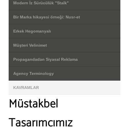
Modern İz Sürücülük "Stalk"
Bir Marka hikayesi örneği: Nusr-et
Erkek Hegomanyalı
Müşteri Velinimet
Propagandadan Siyasal Reklama
Agency Terminology
KAVRAMLAR
Müstakbel
Tasarımcımız