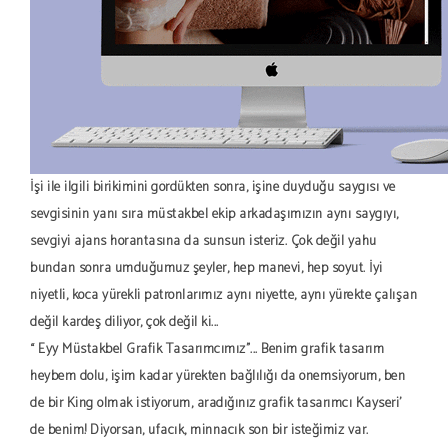
İşi ile ilgili birikimini gördükten sonra, işine duyduğu saygısı ve
sevgisinin yanı sıra müstakbel ekip arkadaşımızın aynı saygıyı,
sevgiyi ajans horantasına da sunsun isteriz. Çok değil yahu
bundan sonra umduğumuz şeyler, hep manevi, hep soyut. İyi
niyetli, koca yürekli patronlarımız aynı niyette, aynı yürekte çalışan
değil kardeş diliyor, çok değil ki...
“ Eyy Müstakbel Grafik Tasarımcımız”... Benim grafik tasarım
heybem dolu, işim kadar yürekten bağlılığı da önemsiyorum, ben
de bir King olmak istiyorum, aradığınız grafik tasarımcı Kayseri'
de benim! Diyorsan, ufacık, minnacık son bir isteğimiz var.