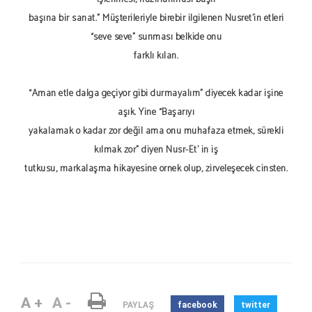
başına bir sanat.” Müşterileriyle birebir ilgilenen Nusret'in etleri
“seve seve” sunması belkide onu
farklı kılan.
“Aman etle dalga geçiyor gibi durmayalım” diyecek kadar işine
aşık. Yine “Başarıyı
yakalamak o kadar zor değil ama onu muhafaza etmek, sürekli
kılmak zor” diyen Nusr-Et' in iş
tutkusu, markalaşma hikayesine örnek olup, zirveleşecek cinsten.
A +
A -
PAYLAŞ
facebook
twitter