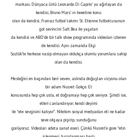
markası. Dünyaca ünlü Leonardo Di Caprio' yu ağırlayan da
kendisi, Bruno Mars' ın tweetine konu
olan da kendisi, Fransız futbol takımı St. Etienne futbolcusunun
gol sevincini Salt Bea ile yaşatan
da kendisi ve ABD'de bir talk show programında videoları izlenen
de kendisi. Aynı zamanda Ekşi
Sözlük'te herkese nasip olmayan oldukça olumlu yorumlara sahip
olan da kendisi.
Mesleğini en başından beri seven, aslında doğuştan vizyonu olan
bir adam Nusret Gökçe. Et
konusunda hep çok usta, et doğramayı hep çok seviyor. Şimdi ise,
etleri canlandırıyor; kendi deyimi
ile “ete sevgisini katıyor”. Nitekim sosyal medyadan eti ne kadar
seve okşaya pişirip, sunduğunu
görüyoruz. Videoları adeta sanat eseri. Çünkü Nusret'e göre “etin
işlenmesi, hazırlanması başlı