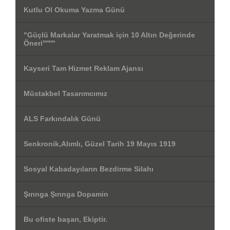
Kutlu Ol Okuma Yazma Günü
"Güçlü Markalar Yaratmak için 10 Altın Değerinde
Öneri''''''''
Kayseri Tam Hizmet Reklam Ajansı
Müstakbel Tasarımcımız
ALS Farkındalık Günü
Senkronik,Alımlı, Güzel Tarih 19 Mayıs 1919
Sosyal Kabadayıların Bezdirme Silahı
Şırınga Şırınga Dopamin
Bu ofiste başarı, Ekiptir.