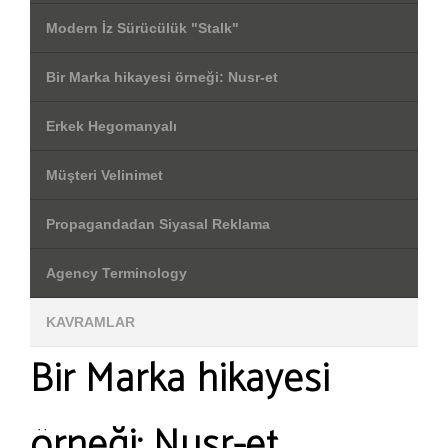
Modern İz Sürücülük "Stalk"
Bir Marka hikayesi örneği: Nusr-et
Erkek Hegomanyalı
Müşteri Velinimet
Propagandadan Siyasal Reklama
Agency Terminology
KAVRAMLAR
Bir Marka hikayesi
örneği: Nusr-et