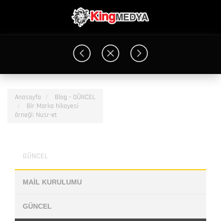
Anasayfa
Blog - GÜNCEL
Bir Marka hikayesi örneği: Nusr-
Bir Marka hikayesi
et
örneği: Nusr-et
GÜNCEL
MAİL KURULUMU
GÜNCEL